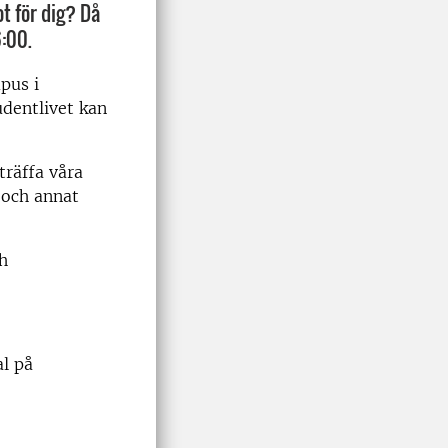
t för dig? Då
:00.
pus i
udentlivet kan
träffa våra
 och annat
ch
al på