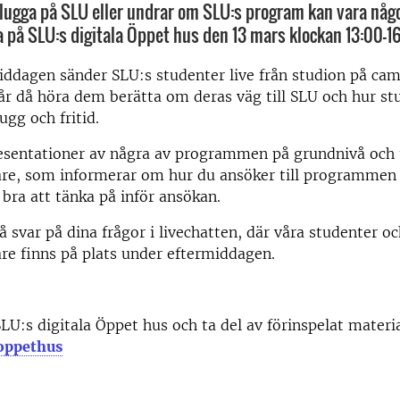
 plugga på SLU eller undrar om SLU:s program kan vara någo
på SLU:s digitala Öppet hus den 13 mars klockan 13:00-16
ddagen sänder SLU:s studenter live från studion på cam
år då höra dem berätta om deras väg till SLU och hur st
lugg och fritid.
resentationer av några av programmen på grundnivå och 
are, som informerar om hur du ansöker till programmen
bra att tänka på inför ansökan.
få svar på dina frågor i livechatten, där våra studenter o
re finns på plats under eftermiddagen.
U:s digitala Öppet hus och ta del av förinspelat materi
oppethus