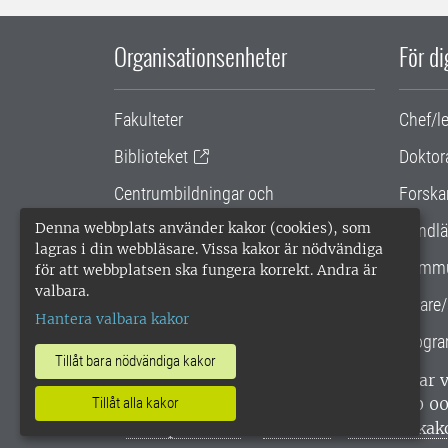
Organisationsenheter
För d
Fakulteter
Chef/l
Biblioteket
Doktor
Centrumbildningar och
Forska
samarbetsprojekt
Denna webbplats använder kakor (cookies), som
Handlä
lagras i din webbläsare. Vissa kakor är nödvändiga
Gemensamma verksamhetsstödet
Kommu
för att webbplatsen ska fungera korrekt. Andra är
valbara.
SLU Holding
Lärare/
Hantera valbara kakor
Progra
Tillåt bara nödvändiga kakor
SLU, Sveriges lantbruksuniversitet, har
enligt ISO 14001. •
Telefon: 018-67 10 0
Tillåt alla kakor
webbplatser
•
Vid KRIS
•
Hantera kak