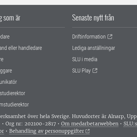
ig som är
Senaste nytt från
edare
Driftinformation
and eller handledare
Lediga anställningar
re
SLU i media
ggare
SLU Play
nikatör
studierektor
mstudierektor
 verksamhet över hela Sverige. Huvudorter är Alnarp, U
0 • Org nr: 202100-2817 •
Om medarbetarwebben
•
SLU:s
or
•
Behandling av personuppgifter