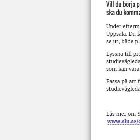
Vill du börja
ska du komma 
Under eftermi
Uppsala. Du f
se ut, både p
Lyssna till p
studievägled
som kan vara 
Passa på att 
studievägleda
Läs mer om SL
www.slu.se/