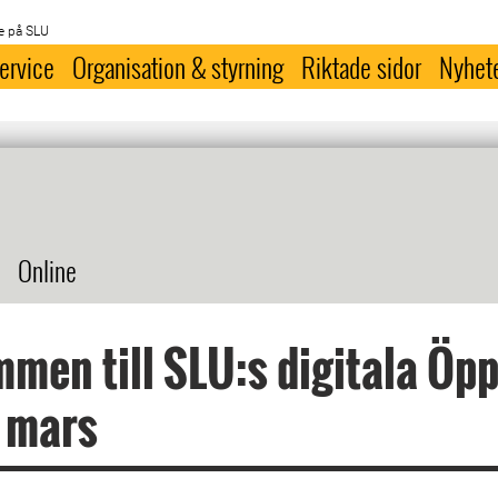
e på SLU
ervice
Organisation & styrning
Riktade sidor
Nyhet
Online
men till SLU:s digitala Öp
 mars