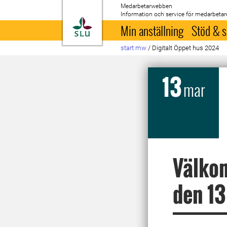
Medarbetarwebben
Information och service för medarbetar
Till startsida
Min anställning
Stöd & s
start mw
/
Digitalt Öppet hus 2024
13
mar
Välkom
den 13