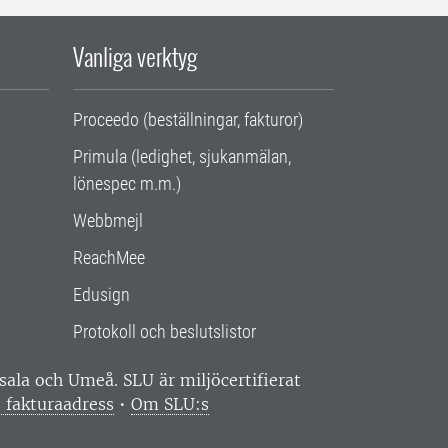
Vanliga verktyg
Proceedo (beställningar, fakturor)
Primula (ledighet, sjukanmälan,
lönespec m.m.)
Webbmejl
ReachMee
Edusign
Protokoll och beslutslistor
ppsala och Umeå.
SLU är miljöcertifierat
 fakturaadress
•
Om SLU:s