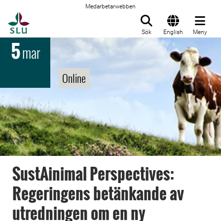
Medarbetarwebben
Till startsida
Sök
English
Meny
5
mar
Online
SustAinimal Perspectives:
Regeringens betänkande av
utredningen om en ny