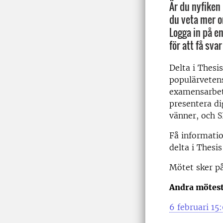
Är du nyfiken 
du veta mer o
Logga in på e
för att få svar
Delta i Thesi
populärvetens
examensarbete
presentera dig
vänner, och S
Få informatio
delta i Thesi
Mötet sker på
Andra mötesti
6 februari 15