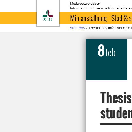
Medarbetarwebben
Information och service för medarbetar
Till startsida
Min anställning
Stöd & s
start mw
/
Thesis Day information 8 
8
feb
Thesis
stude