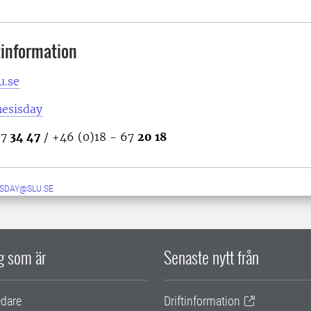
information
u.se
hesisday
67
34 47
/ +46 (0)18 - 67
20 18
ISDAY@SLU.SE
ig som är
Senaste nytt från
edare
Driftinformation