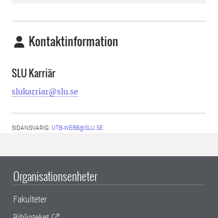
Kontaktinformation
SLU Karriär
slukarriar@slu.se
SIDANSVARIG:
UTB-WEBB@SLU.SE
Organisationsenheter
Fakulteter
Biblioteket