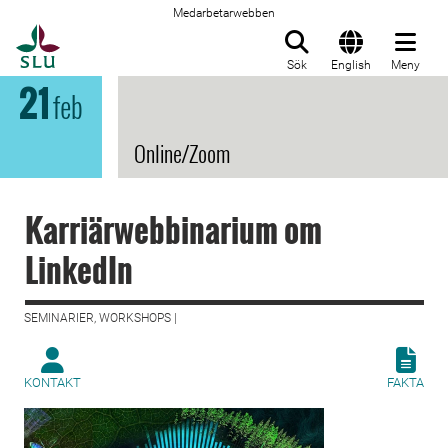
Medarbetarwebben
Till startsida
Sök
English
Meny
21
feb
Online/Zoom
Karriärwebbinarium om
LinkedIn
SEMINARIER, WORKSHOPS |
KONTAKT
FAKTA