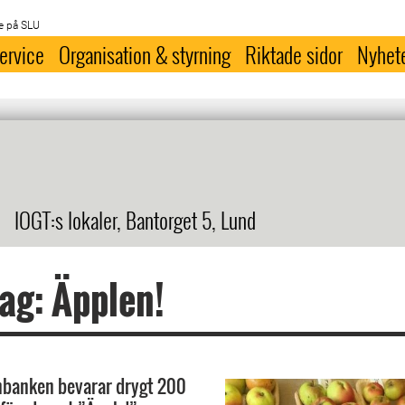
e på SLU
ervice
Organisation & styrning
Riktade sidor
Nyhet
IOGT:s lokaler, Bantorget 5, Lund
ag: Äpplen!
nbanken bevarar drygt 200