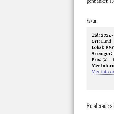
genbanken i A
Fakta
Tid:
2024-0
Ort:
Lund
Lokal:
IOGT
Arrangör:
Pris:
50:- 
Mer infor
Mer info o
Relaterade si