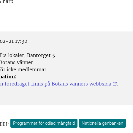
lnarp.
2-21 17:30
:s lokaler, Bantorget 5
Botans vänner
för icke medlemmar
mation:
m föredraget finns på Botans vänners webbsida
.
dor:
Programmet för odlad mångfald
Nationella genbanken