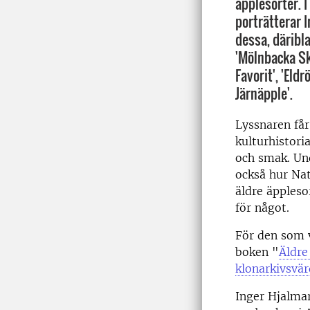
äpplesorter. I
porträtterar 
dessa, däribla
'Mölnbacka Sko
Favorit', 'Eld
Järnäpple'.
Lyssnaren får
kulturhistori
och smak. Und
också hur Na
äldre äppleso
för något.
För den som v
boken "
Äldre
klonarkivsvä
Inger Hjalmar