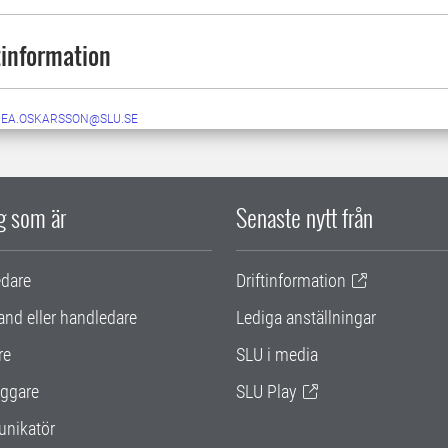
information
NEA.OSKARSSON@SLU.SE
ig som är
Senaste nytt från
edare
Driftinformation
and eller handledare
Lediga anställningar
re
SLU i media
ggare
SLU Play
nikatör