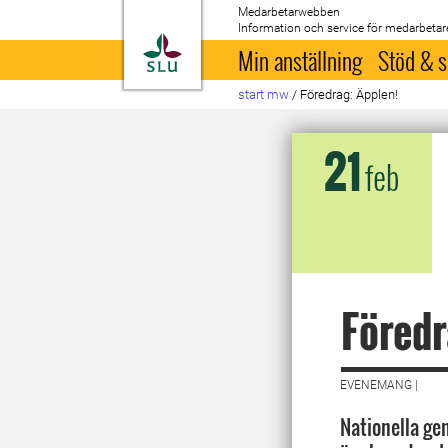
Medarbetarwebben
Information och service för medarbetar
Till startsida
Min anställning
Stöd & s
start mw
/
Föredrag: Äpplen!
21
feb
Föredr
EVENEMANG |
Nationella ge