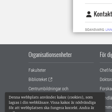
Kontakt
SIDANSVARIG:
LIN
Organisationsenheter
För d
Fakulteter
Chef/l
Biblioteket
Doktor
Centrumbildningar och
Forska
samarbetsprojekt
Denna webbplats använder kakor (cookies), som
Handlä
lagras i din webbläsare. Vissa kakor är nödvändiga
Gemensamma verksamhetsstödet
Kommu
för att webbplatsen ska fungera korrekt. Andra är