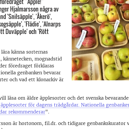
 föredraget ”Äpple!”
Inger Hjalmarsson några av
nd 'Snilsäpple', 'Åkerö',
gsäpple', 'Flädie', 'Alnarps
rött Duväpple' och 'Rött
 lära känna sorternas
a, kännetecken, mognadstid
er föredraget förklaras
tionella genbanken bevarar
rter och vad ett klonarkiv är
ill läsa om äldre äpplesorter och det svenska bevarande
 äpplesorter för dagens trädgårdar. Nationella genbanke
rdar rekommenderar
".
sson är hortonom, fil.dr. och tidigare genbankskurator v