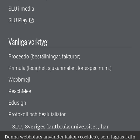
SLU i media
SLU Play
Vanliga verktyg
Proceedo (beställningar, fakturor)
Primula (ledighet, sjukanmälan, lönespec m.m.)
Webbmejl
ReachMee
Edusign
Protokoll och beslutslistor
SLU, Sveriges lantbruksuniversitet, har
verksamhet över hela Sverige. Huvudorter är
Denna webbplats använder kakor (cookies), som lagras i din