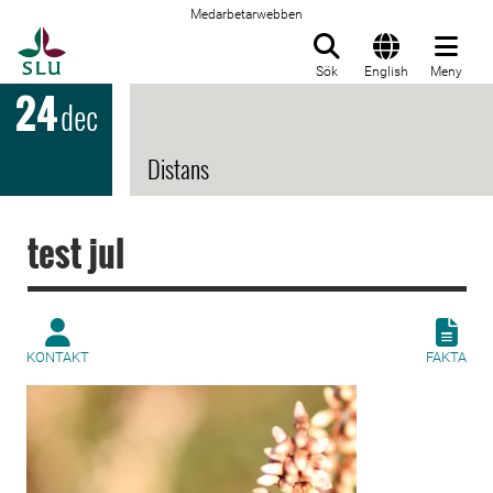
Medarbetarwebben
Till startsida
Sök
English
Meny
24
dec
Distans
test jul
KONTAKT
FAKTA