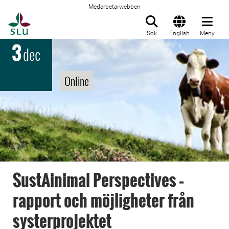
Medarbetarwebben
Till startsida
Sök
English
Meny
3
dec
Online
SustAinimal Perspectives –
rapport och möjligheter från
systerprojektet