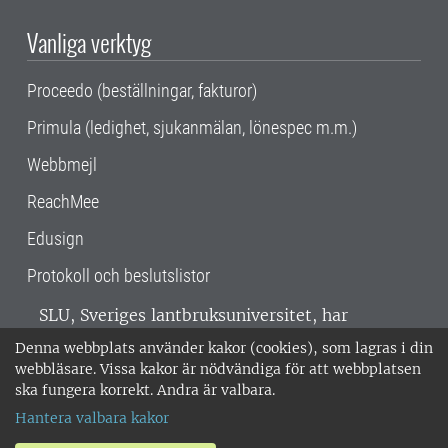
Vanliga verktyg
Proceedo (beställningar, fakturor)
Primula (ledighet, sjukanmälan, lönespec m.m.)
Webbmejl
ReachMee
Edusign
Protokoll och beslutslistor
SLU, Sveriges lantbruksuniversitet, har
verksamhet över hela Sverige. Huvudorter är
Denna webbplats använder kakor (cookies), som lagras i din
Alnarp, Uppsala och Umeå.
SLU är
webbläsare. Vissa kakor är nödvändiga för att webbplatsen
miljöcertifierat enligt ISO 14001. •
Telefon:
ska fungera korrekt. Andra är valbara.
018-67 10 00 • Org nr: 202100-2817 •
Om
Hantera valbara kakor
medarbetarwebben
•
SLU:s fakturaadress
•