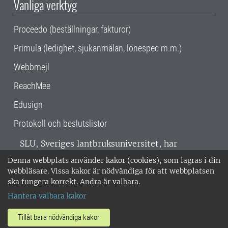
Vanliga verktyg
Proceedo (beställningar, fakturor)
Primula (ledighet, sjukanmälan, lönespec m.m.)
Webbmejl
ReachMee
Edusign
Protokoll och beslutslistor
SLU, Sveriges lantbruksuniversitet, har
verksamhet över hela Sverige. Huvudorter är
Denna webbplats använder kakor (cookies), som lagras i din
Alnarp, Uppsala och Umeå.
SLU är
webbläsare. Vissa kakor är nödvändiga för att webbplatsen
miljöcertifierat enligt ISO 14001. •
Telefon:
ska fungera korrekt. Andra är valbara.
018-67 10 00 • Org nr: 202100-2817 •
Om
Hantera valbara kakor
medarbetarwebben
•
SLU:s fakturaadress
•
Om SLU:s webbplatser
•
Vid KRIS
Tillåt bara nödvändiga kakor