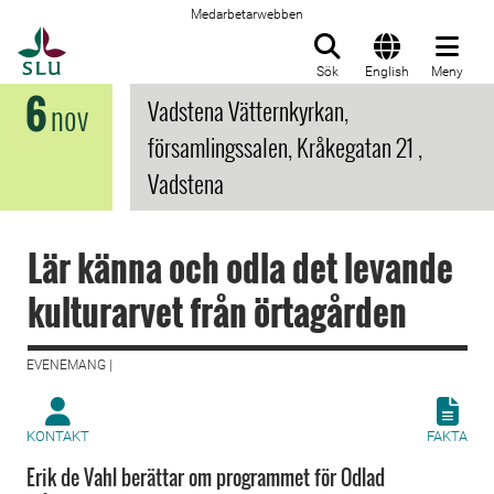
Medarbetarwebben
Till startsida
Sök
English
Meny
6
Vadstena Vätternkyrkan,
nov
församlingssalen, Kråkegatan 21 ,
Vadstena
Lär känna och odla det levande
kulturarvet från örtagården
EVENEMANG |
KONTAKT
FAKTA
Erik de Vahl berättar om programmet för Odlad