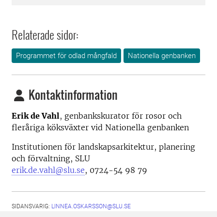
Relaterade sidor:
Programmet för odlad mångfald
Nationella genbanken
Kontaktinformation
Erik de Vahl
, genbankskurator för rosor och
fleråriga köksväxter vid Nationella genbanken
Institutionen för landskapsarkitektur, planering
och förvaltning, SLU
erik.de.vahl@slu.se
, 0724-54 98 79
SIDANSVARIG:
LINNEA.OSKARSSON@SLU.SE