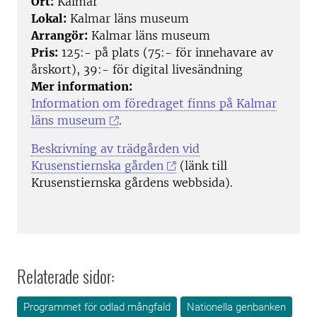
Ort:
Kalmar
Lokal:
Kalmar läns museum
Arrangör:
Kalmar läns museum
Pris:
125:- på plats (75:- för innehavare av
årskort), 39:- för digital livesändning
Mer information:
Information om föredraget finns på Kalmar
läns museum
.
Beskrivning av trädgården vid
Krusenstiernska gården
(länk till
Krusenstiernska gårdens webbsida).
Relaterade sidor:
Programmet för odlad mångfald
Nationella genbanken