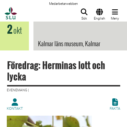
Medarbetarwebben
Till startsida
Sök
English
Meny
2
okt
Kalmar läns museum, Kalmar
Föredrag: Herminas lott och
lycka
EVENEMANG |
KONTAKT
FAKTA