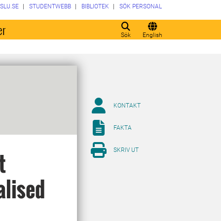
SLU.SE
STUDENTWEBB
BIBLIOTEK
SÖK PERSONAL
er
Sök
English
KONTAKT
FAKTA
SKRIV UT
t
alised