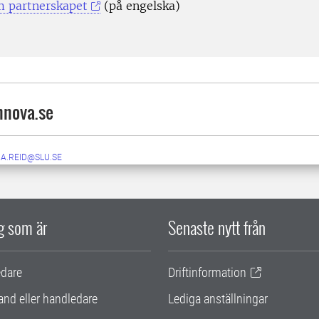
 partnerskapet
(på engelska)
nova.se
NA.REID@SLU.SE
ig som är
Senaste nytt från
edare
Driftinformation
and eller handledare
Lediga anställningar