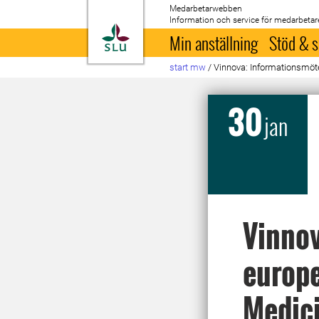
Medarbetarwebben
Information och service för medarbetar
Till startsida
Min anställning
Stöd & s
start mw
/
Vinnova: Informationsmöt
30
jan
Vinnov
europe
Medic