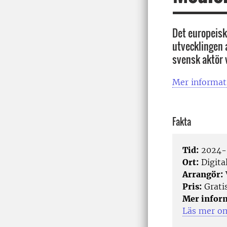
Det europeisk
utvecklingen 
svensk aktör 
Mer informat
Fakta
Tid:
2024-0
Ort:
Digita
Arrangör:
Pris:
Grati
Mer infor
Läs mer om