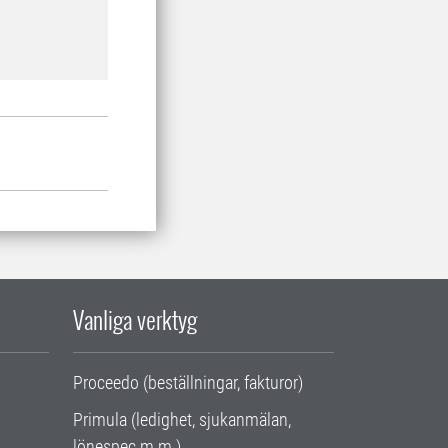
Vanliga verktyg
Proceedo (beställningar, fakturor)
Primula (ledighet, sjukanmälan,
lönespec m.m.)