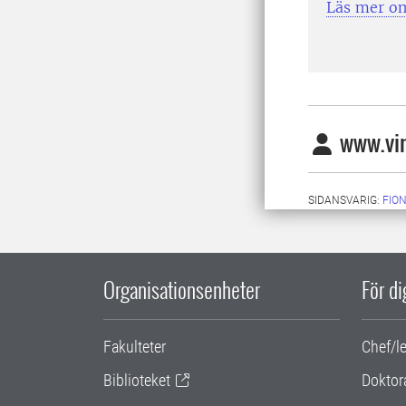
Läs mer om
www.vin
SIDANSVARIG:
FIO
Organisationsenheter
För d
Fakulteter
Chef/l
Biblioteket
Doktor