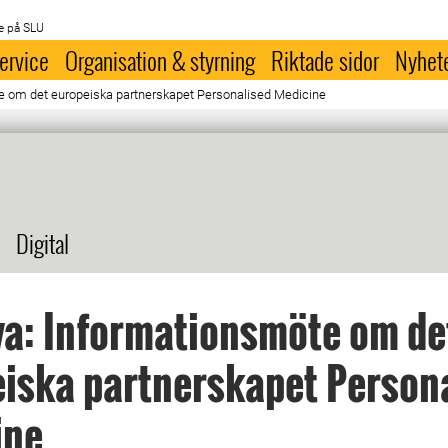
e på SLU
ervice
Organisation & styrning
Riktade sidor
Nyhet
e om det europeiska partnerskapet Personalised Medicine
Digital
a: Informationsmöte om de
iska partnerskapet Person
ine