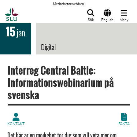
Medarbetarwebben
Till startsida
Sök
English
Meny
15
jan
Digital
Interreg Central Baltic:
Informationswebinarium på
svenska
KONTAKT
FAKTA
Det här är en möjlighet för dig som vill veta mer om