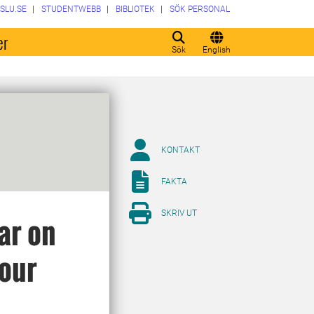
SLU.SE
STUDENTWEBB
BIBLIOTEK
SÖK PERSONAL
er
Sök
English
KONTAKT
FAKTA
SKRIV UT
ar on
Your