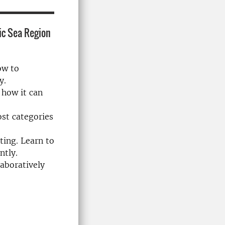
tic Sea Region
ow to
y.
 how it can
ost categories
ting. Learn to
ntly.
laboratively