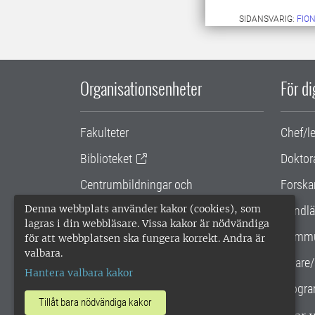
SIDANSVARIG:
FIO
Organisationsenheter
För d
Fakulteter
Chef/l
Biblioteket
Doktor
Centrumbildningar och
Forska
samarbetsprojekt
Denna webbplats använder kakor (cookies), som
Handlä
lagras i din webbläsare. Vissa kakor är nödvändiga
Gemensamma verksamhetsstödet
Kommu
för att webbplatsen ska fungera korrekt. Andra är
valbara.
SLU Holding
Lärare/
Hantera valbara kakor
Progra
Tillåt bara nödvändiga kakor