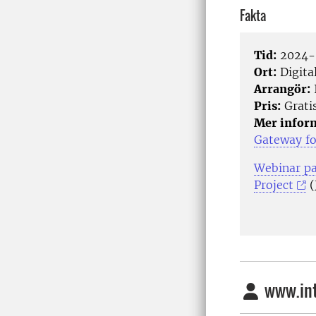
Fakta
Tid:
2024-0
Ort:
Digita
Arrangör:
Pris:
Grati
Mer infor
Gateway fo
Webinar pa
Project
(
www.int