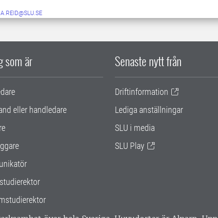
NA.REID@SLU.SE
ig som är
Senaste nytt från
edare
Driftinformation
and eller handledare
Lediga anställningar
re
SLU i media
ggare
SLU Play
nikatör
studierektor
mstudierektor