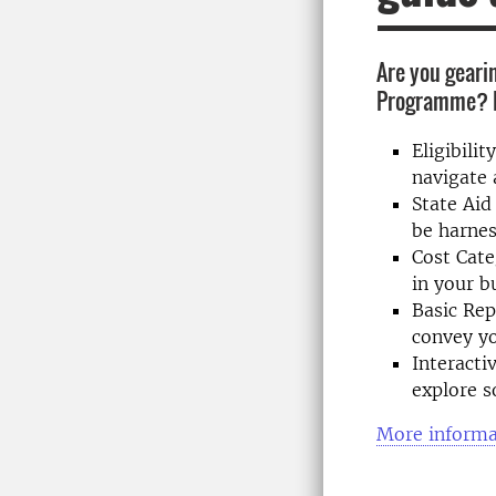
Are you gearin
Programme? Di
Eligibili
navigate 
State Aid
be harnes
Cost Cate
in your b
Basic Rep
convey yo
Interacti
explore s
More informa