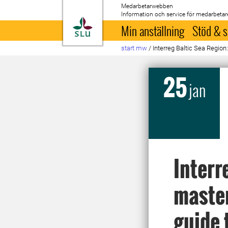
Medarbetarwebben
Information och service för medarbetar
Till startsida
Min anställning
Stöd & s
start mw
/
Interreg Baltic Sea Region
25
jan
Interr
master
guide 