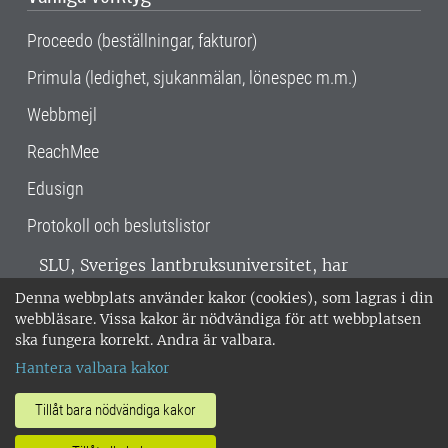
Proceedo (beställningar, fakturor)
Primula (ledighet, sjukanmälan, lönespec m.m.)
Webbmejl
ReachMee
Edusign
Protokoll och beslutslistor
SLU, Sveriges lantbruksuniversitet, har
verksamhet över hela Sverige. Huvudorter är
Denna webbplats använder kakor (cookies), som lagras i din
Alnarp, Uppsala och Umeå.
SLU är
webbläsare. Vissa kakor är nödvändiga för att webbplatsen
miljöcertifierat enligt ISO 14001. •
Telefon:
ska fungera korrekt. Andra är valbara.
018-67 10 00 • Org nr: 202100-2817 •
Om
Hantera valbara kakor
medarbetarwebben
•
SLU:s fakturaadress
•
Om SLU:s webbplatser
•
Vid KRIS
Tillåt bara nödvändiga kakor
•
Hantera kakor
•
Behandling av