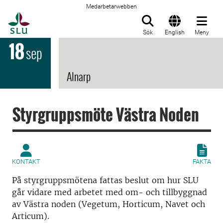
Medarbetarwebben
Till startsida
Sök
English
Meny
18
sep
Alnarp
Styrgruppsmöte Västra Noden
KONTAKT
FAKTA
På styrgruppsmötena fattas beslut om hur SLU
går vidare med arbetet med om- och tillbyggnad
av Västra noden (Vegetum, Horticum, Navet och
Articum).