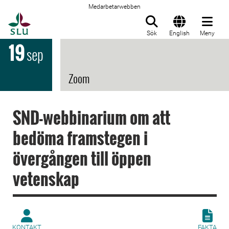
Medarbetarwebben
Till startsida
Sök
English
Meny
19
sep
Zoom
SND-webbinarium om att
bedöma framstegen i
övergången till öppen
vetenskap
KONTAKT
FAKTA