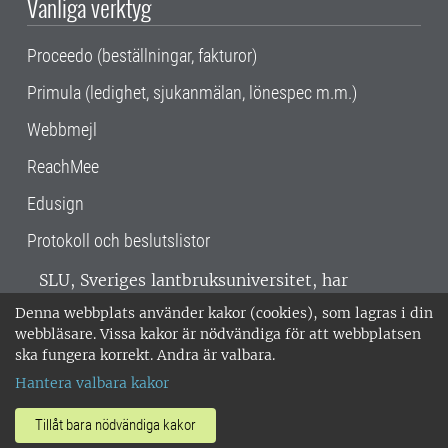
Vanliga verktyg
Proceedo (beställningar, fakturor)
Primula (ledighet, sjukanmälan, lönespec m.m.)
Webbmejl
ReachMee
Edusign
Protokoll och beslutslistor
SLU, Sveriges lantbruksuniversitet, har
verksamhet över hela Sverige. Huvudorter är
Denna webbplats använder kakor (cookies), som lagras i din
Alnarp, Uppsala och Umeå.
SLU är
webbläsare. Vissa kakor är nödvändiga för att webbplatsen
miljöcertifierat enligt ISO 14001. •
Telefon:
ska fungera korrekt. Andra är valbara.
018-67 10 00 • Org nr: 202100-2817 •
Om
Hantera valbara kakor
medarbetarwebben
•
SLU:s fakturaadress
•
Om SLU:s webbplatser
•
Vid KRIS
Tillåt bara nödvändiga kakor