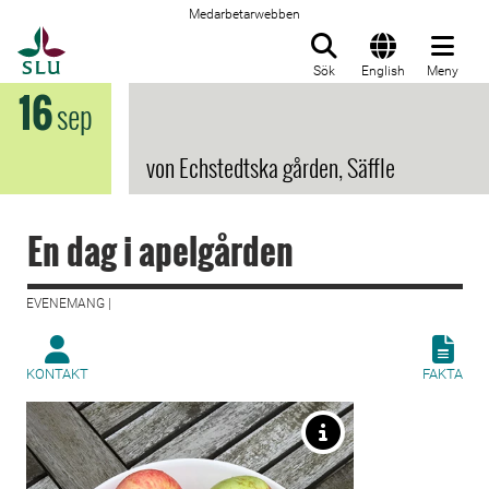
Medarbetarwebben
Till startsida
Sök
English
Meny
16
sep
von Echstedtska gården, Säffle
En dag i apelgården
EVENEMANG |
KONTAKT
FAKTA