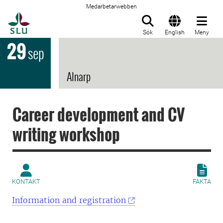
Medarbetarwebben
Till startsida
Sök
English
Meny
29
sep
Alnarp
Career development and CV
writing workshop
KONTAKT
FAKTA
Information and registration