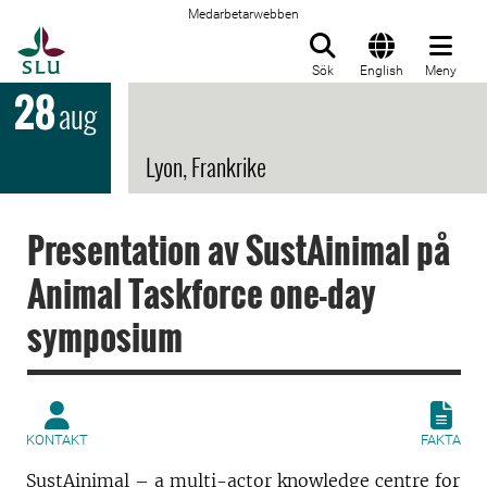
Medarbetarwebben
Till startsida
Sök
English
Meny
28
aug
Lyon, Frankrike
Presentation av SustAinimal på
Animal Taskforce one-day
symposium
KONTAKT
FAKTA
SustAinimal – a multi-actor knowledge centre for