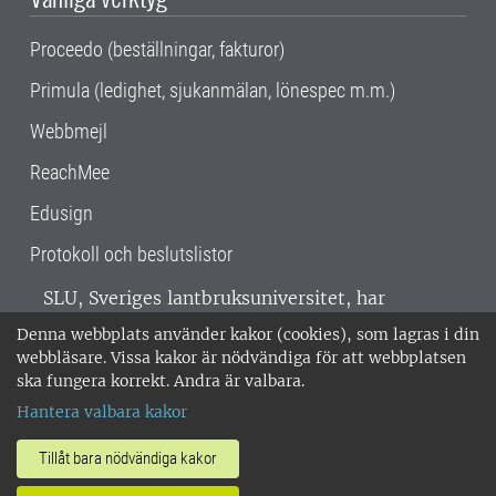
Proceedo (beställningar, fakturor)
Primula (ledighet, sjukanmälan, lönespec m.m.)
Webbmejl
ReachMee
Edusign
Protokoll och beslutslistor
SLU, Sveriges lantbruksuniversitet, har
verksamhet över hela Sverige. Huvudorter är
Denna webbplats använder kakor (cookies), som lagras i din
Alnarp, Uppsala och Umeå.
SLU är
webbläsare. Vissa kakor är nödvändiga för att webbplatsen
miljöcertifierat enligt ISO 14001. •
Telefon:
ska fungera korrekt. Andra är valbara.
018-67 10 00 • Org nr: 202100-2817 •
Om
Hantera valbara kakor
medarbetarwebben
•
SLU:s fakturaadress
•
Om SLU:s webbplatser
•
Vid KRIS
Tillåt bara nödvändiga kakor
•
Hantera kakor
•
Behandling av