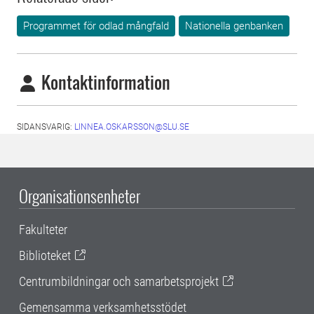
Programmet för odlad mångfald
Nationella genbanken
Kontaktinformation
SIDANSVARIG:
LINNEA.OSKARSSON@SLU.SE
Organisationsenheter
Fakulteter
Biblioteket
Centrumbildningar och samarbetsprojekt
Gemensamma verksamhetsstödet