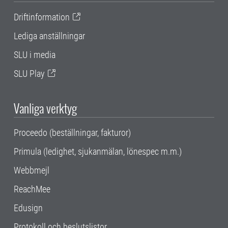
Driftinformation
Lediga anställningar
SLU i media
SLU Play
Vanliga verktyg
Proceedo (beställningar, fakturor)
Primula (ledighet, sjukanmälan, lönespec m.m.)
Webbmejl
ReachMee
Edusign
Protokoll och beslutslistor