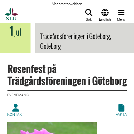
Medarbetarwebben
Till startsida
Sök
English
Meny
1
jul
Trädgårdsföreningen i Göteborg,
Göteborg
Rosenfest på
Trädgårdsföreningen i Göteborg
EVENEMANG |
KONTAKT
FAKTA