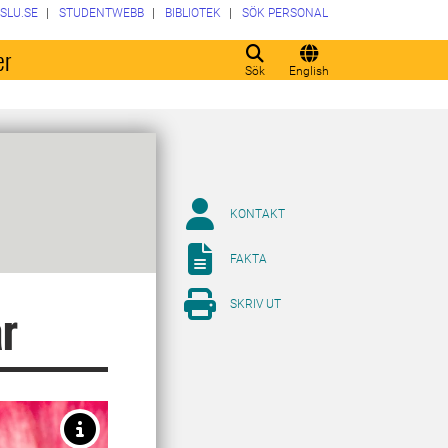
SLU.SE
STUDENTWEBB
BIBLIOTEK
SÖK PERSONAL
er
Sök
English
KONTAKT
FAKTA
SKRIV UT
ar