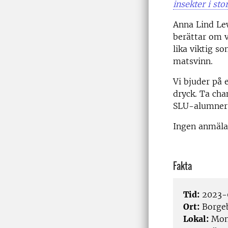
insekter i sto
Anna Lind Lew
berättar om v
lika viktig so
matsvinn.
Vi bjuder på 
dryck. Ta ch
SLU-alumner 
Ingen anmäla
Fakta
Tid:
2023-0
Ort:
Borge
Lokal:
Mon