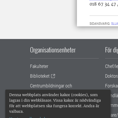
018 67 34 47 
SIDANSVARIG:
SLU
Organisationsenheter
För d
Fakulteter
Chef/l
Biblioteket
Doktor
Centrumbildningar och
Forska
samarbetsprojekt
Denna webbplats använder kakor (cookies), som
Handlä
lagras i din webbläsare. Vissa kakor är nödvändiga
Gemensamma verksamhetsstödet
Kommu
för att webbplatsen ska fungera korrekt. Andra är
valbara.
SLU Holding
Lärare/