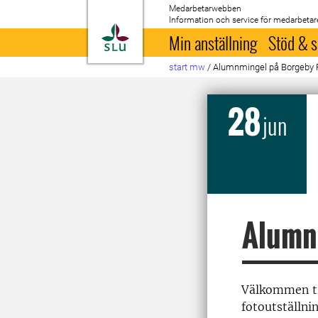
Medarbetarwebben
Information och service för medarbetar
Till startsida
Min anställning
Stöd & s
start mw
/
Alumnmingel på Borgeby 
28
jun
Alumn
Välkommen ti
fotoutställn