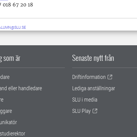
/ 018 67 20 18
ALUMN@SLU.SE
ig som är
Senaste nytt från
edare
Driftinformation
and eller handledare
Lediga anställningar
re
SLU i media
ggare
SLU Play
nikatör
studierektor