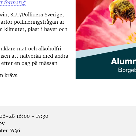
rt format
.
in, SLU/Pollinera Sverige,
arför pollineringsfrågan är
m klimatet, plast i havet och
enklare mat och alkoholfri
ansen att nätverka med andra
efter en dag på mässan.
n krävs.
6-28 16:00 - 17:30
by
ter M36