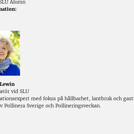
SLU Alumn
mation:
 Lewin
tör vid SLU
ionsexpert med fokus på hållbarhet, lantbruk och gas
v Pollinera Sverige och Pollineringsveckan.