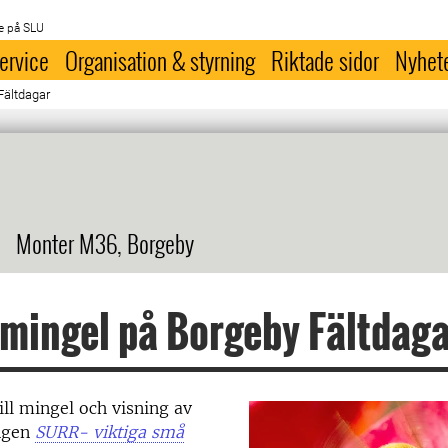
e på SLU
ervice
Organisation & styrning
Riktade sidor
Nyhet
Fältdagar
Monter M36, Borgeby
mingel på Borgeby Fältdag
ll mingel och visning av
ingen
SURR- viktiga små