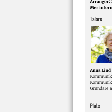
Arrangör:
Mer infor
Talare
Anna Lind
Kommunika
Kommunikat
Grundare a
Plats