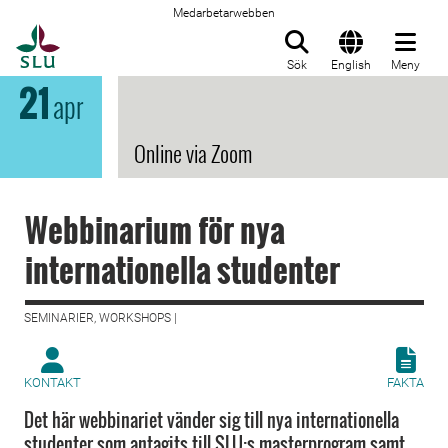
Medarbetarwebben
Till startsida
Sök
English
Meny
21
apr
Online via Zoom
Webbinarium för nya
internationella studenter
SEMINARIER, WORKSHOPS |
KONTAKT
FAKTA
Det här webbinariet vänder sig till nya internationella
studenter som antagits till SLU:s masterprogram samt