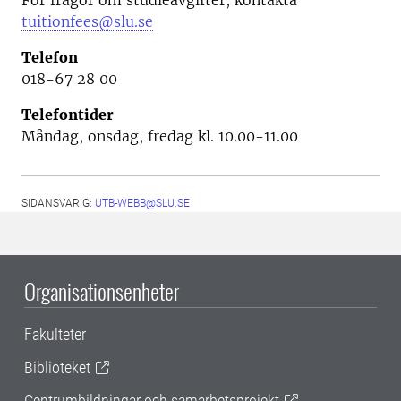
För frågor om studieavgifter, kontakta
tuitionfees@slu.se
Telefon
018-67 28 00
Telefontider
Måndag, onsdag, fredag kl. 10.00-11.00
SIDANSVARIG:
UTB-WEBB@SLU.SE
Organisationsenheter
Fakulteter
Biblioteket
Centrumbildningar och samarbetsprojekt