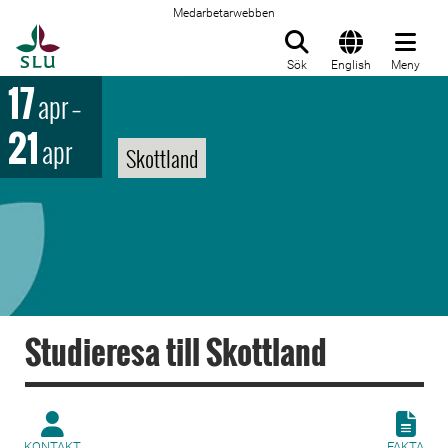
Medarbetarwebben
Till startsida
Sök
English
Meny
17
apr
–
21
apr
Skottland
Studieresa till Skottland
KONTAKT
FAKTA