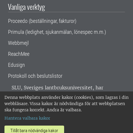
Vanliga verktyg
Proceedo (beställningar, fakturor)
Primula (ledighet, sjukanmälan, lönespec m.m.)
Webbmejl
ReachMee
Edusign
Protokoll och beslutslistor
SLU, Sveriges lantbruksuniversitet, har
verksamhet över hela Sverige. Huvudorter är
Denna webbplats använder kakor (cookies), som lagras i din
Alnarp, Uppsala och Umeå.
SLU är
webbläsare. Vissa kakor är nödvändiga för att webbplatsen
miljöcertifierat enligt ISO 14001. •
Telefon:
ska fungera korrekt. Andra är valbara.
018-67 10 00 • Org nr: 202100-2817 •
Om
Hantera valbara kakor
medarbetarwebben
•
SLU:s fakturaadress
•
Om SLU:s webbplatser
•
Vid KRIS
Tillåt bara nödvändiga kakor