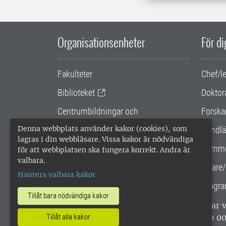
Organisationsenheter
För d
Fakulteter
Chef/l
Biblioteket
Doktor
Centrumbildningar och
Forska
samarbetsprojekt
Denna webbplats använder kakor (cookies), som
Handlä
lagras i din webbläsare. Vissa kakor är nödvändiga
Gemensamma verksamhetsstödet
Kommu
för att webbplatsen ska fungera korrekt. Andra är
valbara.
SLU Holding
Lärare/
Hantera valbara kakor
Progra
Tillåt bara nödvändiga kakor
SLU, Sveriges lantbruksuniversitet, har
enligt ISO 14001. •
Telefon: 018-67 10 0
Tillåt alla kakor