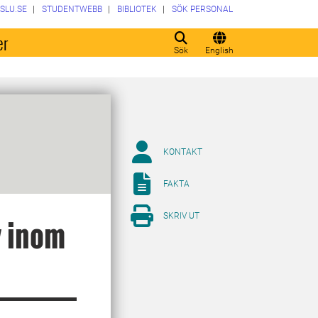
SLU.SE
STUDENTWEBB
BIBLIOTEK
SÖK PERSONAL
er
Sök
English
KONTAKT
FAKTA
SKRIV UT
 inom