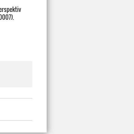
erspektiv
0007).