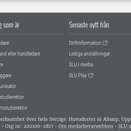
ig som är
Senaste nytt från
edare
Driftinformation
and eller handledare
Lediga anställningar
re
SLU i media
ggare
SLU Play
nikatör
studierektor
mstudierektor
 verksamhet över hela Sverige. Huvudorter är Alnarp, U
0 • Org nr: 202100-2817 •
Om medarbetarwebben
•
SLU:s