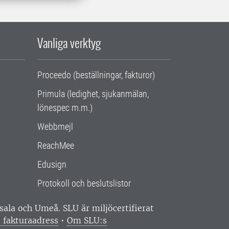
Vanliga verktyg
Proceedo (beställningar, fakturor)
Primula (ledighet, sjukanmälan,
lönespec m.m.)
Webbmejl
ReachMee
Edusign
Protokoll och beslutslistor
ppsala och Umeå.
SLU är miljöcertifierat
 fakturaadress
•
Om SLU:s