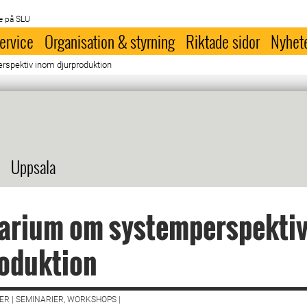
e på SLU
ervice
Organisation & styrning
Riktade sidor
Nyhet
spektiv inom djurproduktion
Uppsala
arium om systemperspektiv
oduktion
R | SEMINARIER, WORKSHOPS |