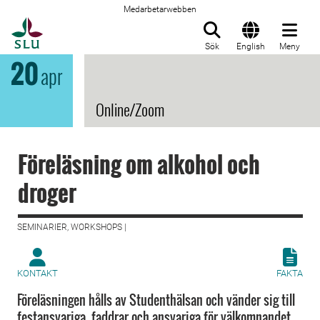
Medarbetarwebben
Till startsida
Sök
English
Meny
20
apr
Online/Zoom
Föreläsning om alkohol och
droger
SEMINARIER, WORKSHOPS |
KONTAKT
FAKTA
Föreläsningen hålls av Studenthälsan och vänder sig till
festansvariga, faddrar och ansvariga för välkomnandet