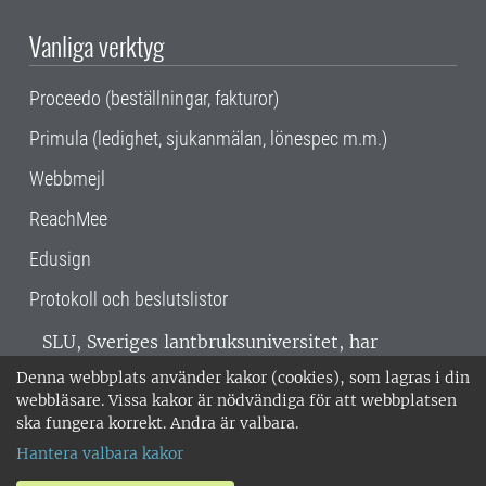
Vanliga verktyg
Proceedo (beställningar, fakturor)
Primula (ledighet, sjukanmälan, lönespec m.m.)
Webbmejl
ReachMee
Edusign
Protokoll och beslutslistor
SLU, Sveriges lantbruksuniversitet, har
verksamhet över hela Sverige. Huvudorter är
Denna webbplats använder kakor (cookies), som lagras i din
Alnarp, Uppsala och Umeå.
SLU är
webbläsare. Vissa kakor är nödvändiga för att webbplatsen
miljöcertifierat enligt ISO 14001. •
Telefon:
ska fungera korrekt. Andra är valbara.
018-67 10 00 • Org nr: 202100-2817 •
Om
Hantera valbara kakor
medarbetarwebben
•
SLU:s fakturaadress
•