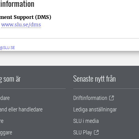
information
ment Support (DMS)
|
www.slu.se/dms
@SLU.SE
ig som är
Senaste nytt från
edare
Driftinformation
and eller handledare
Lediga anställningar
re
SLU i media
ggare
SLU Play