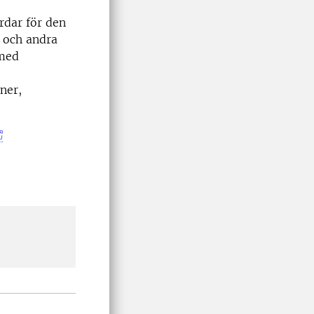
rdar för den
e och andra
 med
ner,