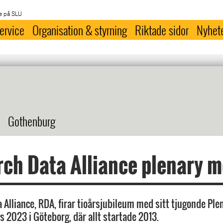
e på SLU
ervice
Organisation & styrning
Riktade sidor
Nyhet
Gothenburg
ch Data Alliance plenary m
 Alliance, RDA, firar tioårsjubileum med sitt tjugonde Pl
s 2023 i Göteborg, där allt startade 2013.