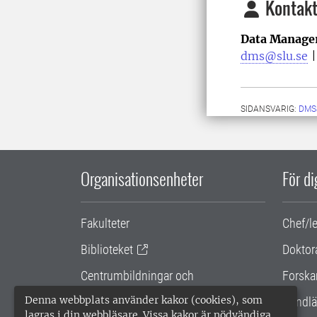
Kontakt
Data Manage
dms@slu.se
SIDANSVARIG:
DMS
Organisationsenheter
För d
Fakulteter
Chef/l
Biblioteket
Doktor
Centrumbildningar och
Forska
samarbetsprojekt
Denna webbplats använder kakor (cookies), som
Handlä
lagras i din webbläsare. Vissa kakor är nödvändiga