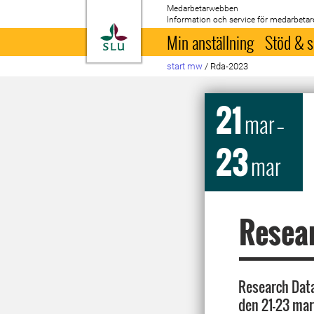
Medarbetarwebben
Information och service för medarbetar
Till startsida
Min anställning
Stöd & s
start mw
/
Rda-2023
21
mar
–
23
mar
Resear
Research Data
den 21–23 mar