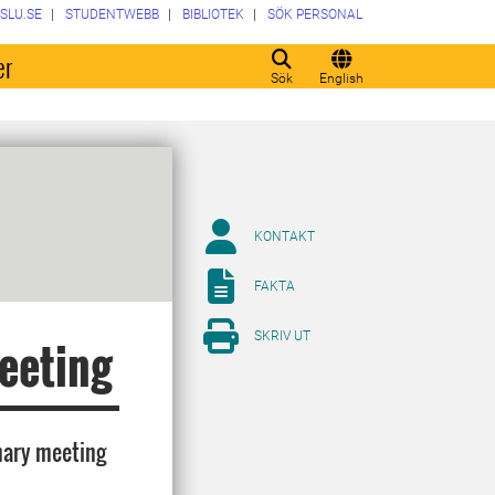
SLU.SE
STUDENTWEBB
BIBLIOTEK
SÖK PERSONAL
er
Sök
English
KONTAKT
FAKTA
SKRIV UT
eeting
enary meeting