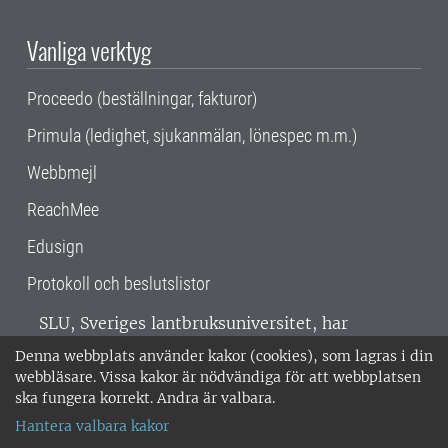
Vanliga verktyg
Proceedo (beställningar, fakturor)
Primula (ledighet, sjukanmälan, lönespec m.m.)
Webbmejl
ReachMee
Edusign
Protokoll och beslutslistor
SLU, Sveriges lantbruksuniversitet, har
verksamhet över hela Sverige. Huvudorter är
Denna webbplats använder kakor (cookies), som lagras i din
Alnarp, Uppsala och Umeå.
SLU är
webbläsare. Vissa kakor är nödvändiga för att webbplatsen
miljöcertifierat enligt ISO 14001. •
Telefon:
ska fungera korrekt. Andra är valbara.
018-67 10 00 • Org nr: 202100-2817 •
Om
Hantera valbara kakor
medarbetarwebben
•
SLU:s fakturaadress
•