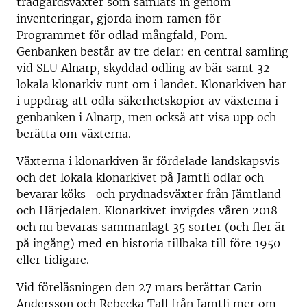
trädgårdsväxter som samlats in genom
inventeringar, gjorda inom ramen för
Programmet för odlad mångfald, Pom.
Genbanken består av tre delar: en central samling
vid SLU Alnarp, skyddad odling av bär samt 32
lokala klonarkiv runt om i landet. Klonarkiven har
i uppdrag att odla säkerhetskopior av växterna i
genbanken i Alnarp, men också att visa upp och
berätta om växterna.
Växterna i klonarkiven är fördelade landskapsvis
och det lokala klonarkivet på Jamtli odlar och
bevarar köks- och prydnadsväxter från Jämtland
och Härjedalen. Klonarkivet invigdes våren 2018
och nu bevaras sammanlagt 35 sorter (och fler är
på ingång) med en historia tillbaka till före 1950
eller tidigare.
Vid föreläsningen den 27 mars berättar Carin
Andersson och Rebecka Tall från Jamtli mer om