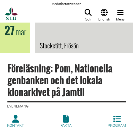
Medarbetarwebben
Till startsida
Sök
English
Meny
27
mar
Stocketitt, Frösön
Föreläsning: Pom, Nationella
genbanken och det lokala
klonarkivet på Jamtli
EVENEMANG |
KONTAKT
FAKTA
PROGRAM