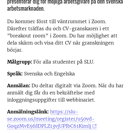
presenterar dig för möjliga arbetsgivare på den svenska
arbetsmarknaden.
Du kommer först till väntrummet i Zoom.
Därefter träffas du och CV-granskaren i ett
”breakout room” i Zoom. Du har möjlighet att
dela skärm och visa ditt CV när granskningen
börjar.
Målgrupp:
För alla studenter på SLU.
Språk:
Svenska och Engelska
Anmälan:
Du deltar digitalt via Zoom. När du har
anmält dig får du en bekräftelse med
inloggningsuppgifter till webbinariet.
Anmälningslänk:
https://slu-
se.zoom.us/meeting/register/u50vd-
GoqzMvE9fdDPLZ13vjUPIbC61Kimlj