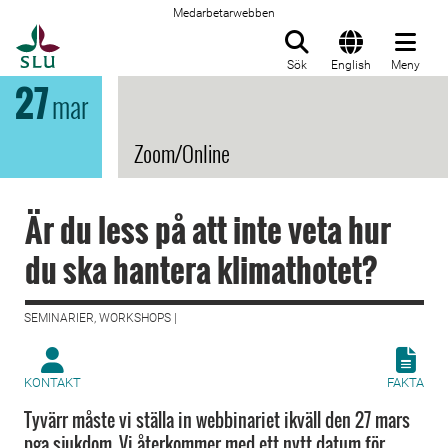
Medarbetarwebben
Till startsida
Sök
English
Meny
27
mar
Zoom/Online
Är du less på att inte veta hur
du ska hantera klimathotet?
SEMINARIER, WORKSHOPS |
KONTAKT
FAKTA
Tyvärr måste vi ställa in webbinariet ikväll den 27 mars
pga sjukdom. Vi återkommer med ett nytt datum för