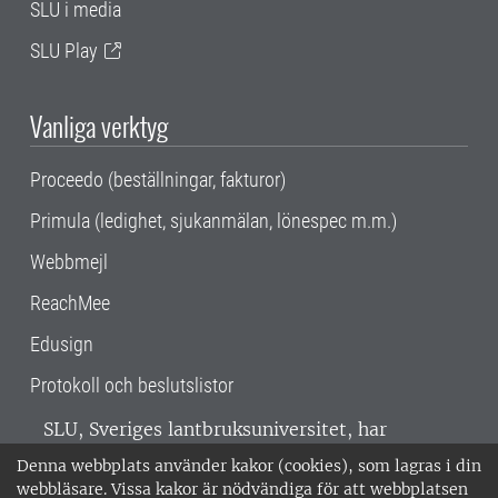
SLU i media
SLU Play
Vanliga verktyg
Proceedo (beställningar, fakturor)
Primula (ledighet, sjukanmälan, lönespec m.m.)
Webbmejl
ReachMee
Edusign
Protokoll och beslutslistor
SLU, Sveriges lantbruksuniversitet, har
verksamhet över hela Sverige. Huvudorter är
Denna webbplats använder kakor (cookies), som lagras i din
Alnarp, Uppsala och Umeå.
SLU är
webbläsare. Vissa kakor är nödvändiga för att webbplatsen