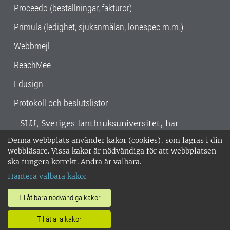
Proceedo (beställningar, fakturor)
Primula (ledighet, sjukanmälan, lönespec m.m.)
Webbmejl
ReachMee
Edusign
Protokoll och beslutslistor
SLU, Sveriges lantbruksuniversitet, har
verksamhet över hela Sverige. Huvudorter är
Denna webbplats använder kakor (cookies), som lagras i din
Alnarp, Uppsala och Umeå.
SLU är
webbläsare. Vissa kakor är nödvändiga för att webbplatsen
miljöcertifierat enligt ISO 14001. •
Telefon:
ska fungera korrekt. Andra är valbara.
018-67 10 00 • Org nr: 202100-2817 •
Om
Hantera valbara kakor
medarbetarwebben
•
SLU:s fakturaadress
•
Om SLU:s webbplatser
•
Vid KRIS
Tillåt bara nödvändiga kakor
•
Hantera kakor
•
Behandling av
Tillåt alla kakor
personuppgifter