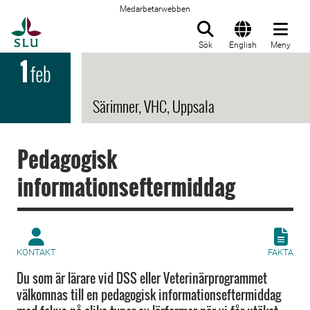
Medarbetarwebben
Till startsida
Sök
English
Meny
1
feb
Särimner, VHC, Uppsala
Pedagogisk
informationseftermiddag
KONTAKT
FAKTA
Du som är lärare vid DSS eller Veterinärprogrammet
välkomnas till en pedagogisk informationseftermiddag