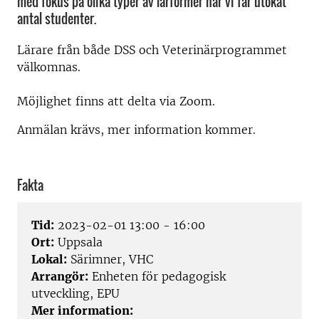
med fokus på olika typer av lärformer när vi får utökat
antal studenter.
Lärare från både DSS och Veterinärprogrammet
välkomnas.
Möjlighet finns att delta via Zoom.
Anmälan krävs, mer information kommer.
Fakta
Tid:
2023-02-01 13:00 - 16:00
Ort:
Uppsala
Lokal:
Särimner, VHC
Arrangör:
Enheten för pedagogisk
utveckling, EPU
Mer information: