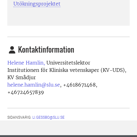
Utökningsprojektet
Kontaktinformation
Helene Hamlin,
Universitetslektor
Institutionen för Kliniska vetenskaper (KV-UDS),
KV Smådjur
helene.hamlin@slu.se
,
+4618671468,
+46724657839
SIDANSVARIG:
LI.GESSBO@SLU.SE