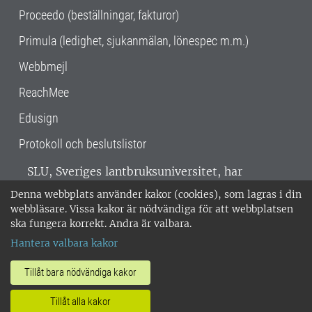
Proceedo (beställningar, fakturor)
Primula (ledighet, sjukanmälan, lönespec m.m.)
Webbmejl
ReachMee
Edusign
Protokoll och beslutslistor
SLU, Sveriges lantbruksuniversitet, har
verksamhet över hela Sverige. Huvudorter är
Denna webbplats använder kakor (cookies), som lagras i din
Alnarp, Uppsala och Umeå.
SLU är
webbläsare. Vissa kakor är nödvändiga för att webbplatsen
miljöcertifierat enligt ISO 14001. •
Telefon:
ska fungera korrekt. Andra är valbara.
018-67 10 00 • Org nr: 202100-2817 •
Om
Hantera valbara kakor
medarbetarwebben
•
SLU:s fakturaadress
•
Om SLU:s webbplatser
•
Vid KRIS
Tillåt bara nödvändiga kakor
•
Hantera kakor
•
Behandling av
Tillåt alla kakor
personuppgifter