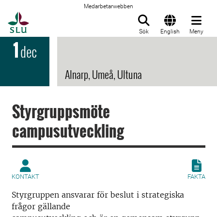
Medarbetarwebben
Till startsida
Sök
English
Meny
1
dec
Alnarp, Umeå, Ultuna
Styrgruppsmöte
campusutveckling
KONTAKT
FAKTA
Styrgruppen ansvarar för beslut i strategiska
frågor gällande