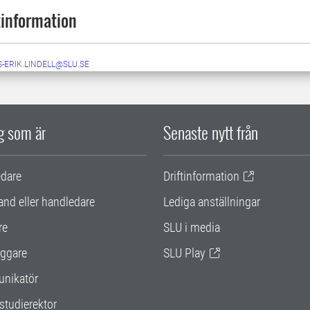
information
-ERIK.LINDELL@SLU.SE
ig som är
Senaste nytt från
edare
Driftinformation
and eller handledare
Lediga anställningar
re
SLU i media
ggare
SLU Play
nikatör
studierektor