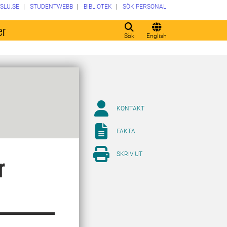
SLU.SE
STUDENTWEBB
BIBLIOTEK
SÖK PERSONAL
er
Sök
English
KONTAKT
FAKTA
SKRIV UT
r