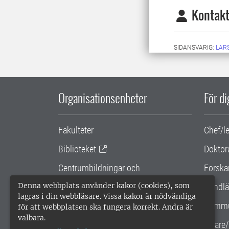
Kontakt
SIDANSVARIG:
LARS
Organisationsenheter
För d
Fakulteter
Chef/l
Biblioteket
Doktor
Centrumbildningar och
Forska
samarbetsprojekt
Denna webbplats använder kakor (cookies), som
Handlä
lagras i din webbläsare. Vissa kakor är nödvändiga
Gemensamma verksamhetsstödet
Kommu
för att webbplatsen ska fungera korrekt. Andra är
valbara.
SLU Holding
Lärare/