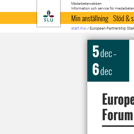
Medarbetarwebben
Information och service för medarbetar
Till startsida
Min anställning
Stöd & s
start mw
/
European Partnership Stak
5
dec
–
6
dec
Europe
Forum 