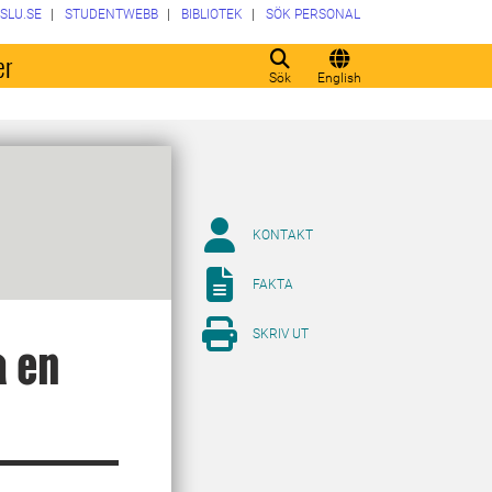
SLU.SE
STUDENTWEBB
BIBLIOTEK
SÖK PERSONAL
er
Sök
English
KONTAKT
FAKTA
SKRIV UT
a en