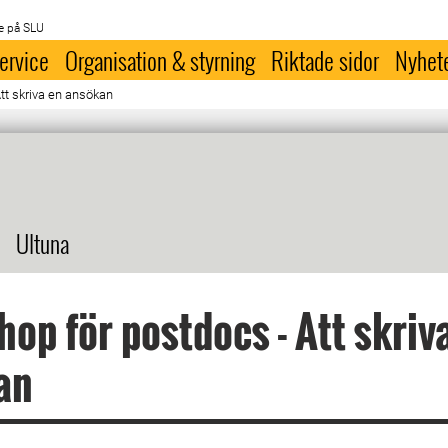
e på SLU
ervice
Organisation & styrning
Riktade sidor
Nyhet
tt skriva en ansökan
Ultuna
op för postdocs - Att skriv
an