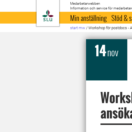
Medarbetarwebben
Information och service för medarbetar
Till startsida
Min anställning
Stöd & s
start mw
/
Workshop för postdocs - A
14
nov
Worksh
ansök