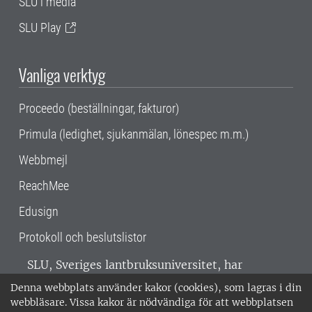
SLU i media
SLU Play
Vanliga verktyg
Proceedo (beställningar, fakturor)
Primula (ledighet, sjukanmälan, lönespec m.m.)
Webbmejl
ReachMee
Edusign
Protokoll och beslutslistor
SLU, Sveriges lantbruksuniversitet, har
verksamhet över hela Sverige. Huvudorter är
Denna webbplats använder kakor (cookies), som lagras i din
Alnarp, Uppsala och Umeå.
SLU är
webbläsare. Vissa kakor är nödvändiga för att webbplatsen