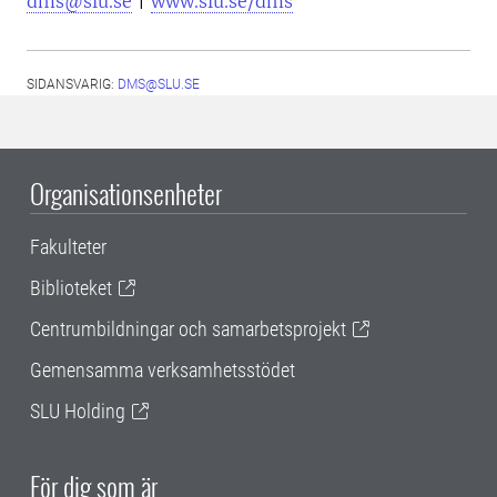
dms@slu.se
|
www.slu.se/dms
SIDANSVARIG:
DMS@SLU.SE
Organisationsenheter
Fakulteter
Biblioteket
Centrumbildningar och samarbetsprojekt
Gemensamma verksamhetsstödet
SLU Holding
För dig som är