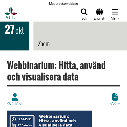
Medarbetarwebben
Till startsida
Sök
English
Meny
27
okt
Zoom
Webbinarium: Hitta, använd
och visualisera data
KONTAKT
FAKTA