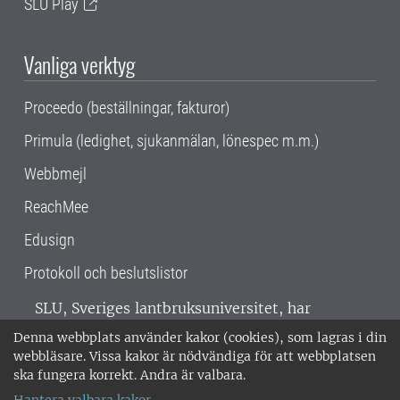
SLU Play
Vanliga verktyg
Proceedo (beställningar, fakturor)
Primula (ledighet, sjukanmälan, lönespec m.m.)
Webbmejl
ReachMee
Edusign
Protokoll och beslutslistor
SLU, Sveriges lantbruksuniversitet, har
verksamhet över hela Sverige. Huvudorter är
Denna webbplats använder kakor (cookies), som lagras i din
Alnarp, Uppsala och Umeå.
SLU är
webbläsare. Vissa kakor är nödvändiga för att webbplatsen
miljöcertifierat enligt ISO 14001. •
Telefon:
ska fungera korrekt. Andra är valbara.
018-67 10 00 • Org nr: 202100-2817 •
Om