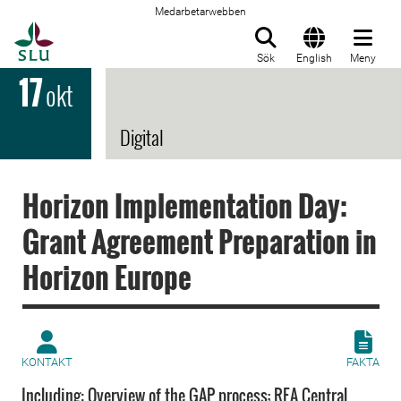
Medarbetarwebben
Till startsida
Sök
English
Meny
17
okt
Digital
Horizon Implementation Day:
Grant Agreement Preparation in
Horizon Europe
KONTAKT
FAKTA
Including: Overview of the GAP process; REA Central