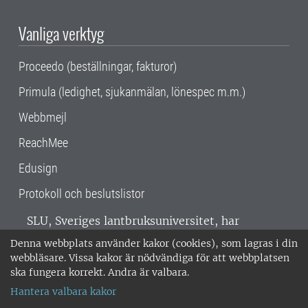
Vanliga verktyg
Proceedo (beställningar, fakturor)
Primula (ledighet, sjukanmälan, lönespec m.m.)
Webbmejl
ReachMee
Edusign
Protokoll och beslutslistor
SLU, Sveriges lantbruksuniversitet, har
verksamhet över hela Sverige. Huvudorter är
Denna webbplats använder kakor (cookies), som lagras i din
Alnarp, Uppsala och Umeå.
SLU är
webbläsare. Vissa kakor är nödvändiga för att webbplatsen
miljöcertifierat enligt ISO 14001. •
Telefon:
ska fungera korrekt. Andra är valbara.
018-67 10 00 • Org nr: 202100-2817 •
Om
Hantera valbara kakor
medarbetarwebben
•
SLU:s fakturaadress
•