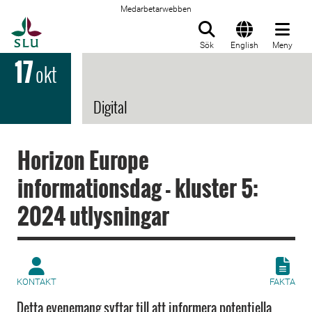
Medarbetarwebben
Till startsida
Sök
English
Meny
17
okt
Digital
Horizon Europe
informationsdag - kluster 5:
2024 utlysningar
KONTAKT
FAKTA
Detta evenemang syftar till att informera potentiella