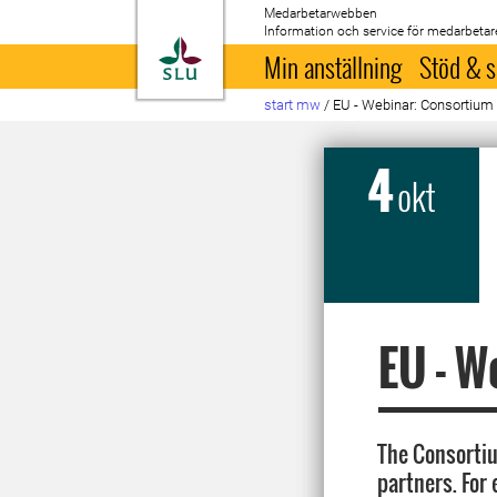
Medarbetarwebben
Information och service för medarbetar
Till startsida
Min anställning
Stöd & s
start mw
/
EU - Webinar: Consortiu
4
okt
EU - W
The Consortiu
partners. For