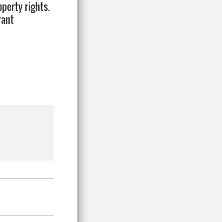
operty rights.
rant