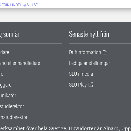
-ERIK.LINDELL@SLU.SE
ig som är
Senaste nytt från
edare
Driftinformation
and eller handledare
Lediga anställningar
re
SLU i media
ggare
SLU Play
nikatör
studierektor
mstudierektor
 verksamhet över hela Sverige. Huvudorter är Alnarp, U