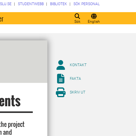
SLU.SE
STUDENTWEBB
BIBLIOTEK
SÖK PERSONAL
er
Sök
English
KONTAKT
FAKTA
SKRIV UT
ents
the project
on and