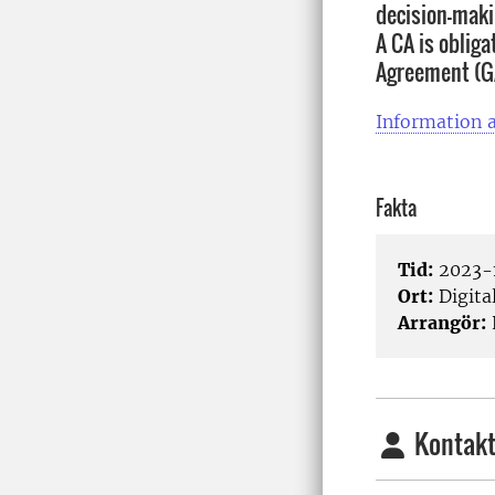
decision-makin
A CA is obliga
Agreement (G
Information a
Fakta
Tid:
2023-1
Ort:
Digita
Arrangör:
Kontakt