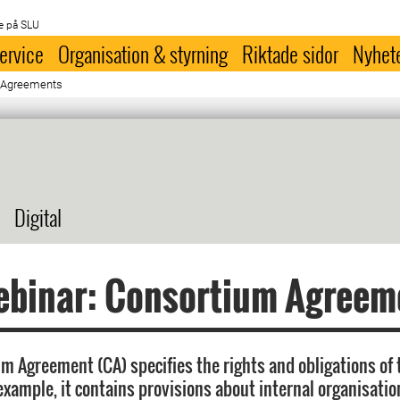
e på SLU
ervice
Organisation & styrning
Riktade sidor
Nyhet
m Agreements
Digital
ebinar: Consortium Agreem
m Agreement (CA) specifies the rights and obligations of 
 example, it contains provisions about internal organisati