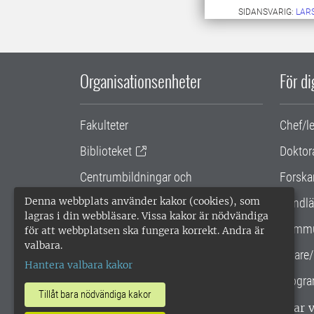
SIDANSVARIG:
LARS
Organisationsenheter
För d
Fakulteter
Chef/l
Biblioteket
Doktor
Centrumbildningar och
Forska
samarbetsprojekt
Denna webbplats använder kakor (cookies), som
Handlä
lagras i din webbläsare. Vissa kakor är nödvändiga
Gemensamma verksamhetsstödet
Kommu
för att webbplatsen ska fungera korrekt. Andra är
valbara.
SLU Holding
Lärare/
Hantera valbara kakor
Progra
Tillåt bara nödvändiga kakor
SLU, Sveriges lantbruksuniversitet, har