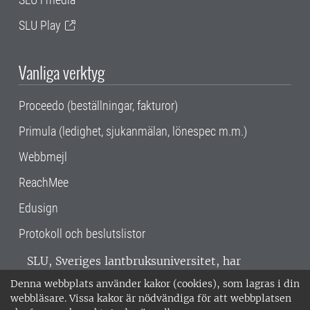
SLU Play
Vanliga verktyg
Proceedo (beställningar, fakturor)
Primula (ledighet, sjukanmälan, lönespec m.m.)
Webbmejl
ReachMee
Edusign
Protokoll och beslutslistor
SLU, Sveriges lantbruksuniversitet, har
verksamhet över hela Sverige. Huvudorter är
Denna webbplats använder kakor (cookies), som lagras i din
Alnarp, Uppsala och Umeå.
SLU är
webbläsare. Vissa kakor är nödvändiga för att webbplatsen