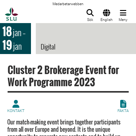
Medarbetarwebben
Till startsida
Sök
English
Meny
18
jan
–
19
jan
Digital
Cluster 2 Brokerage Event for
Work Programme 2023
KONTAKT
FAKTA
Our match-making event brings together participants
from all over Europe and beyond. It is the unique