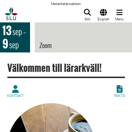
Medarbetarwebben
Till startsida
Sök
English
Meny
13
sep
–
9
sep
Zoom
Välkommen till lärarkväll!
KONTAKT
FAKTA