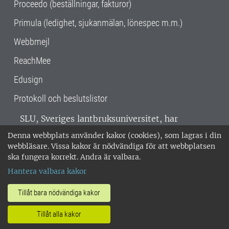
Proceedo (beställningar, fakturor)
Primula (ledighet, sjukanmälan, lönespec m.m.)
Webbmejl
ReachMee
Edusign
Protokoll och beslutslistor
SLU, Sveriges lantbruksuniversitet, har
verksamhet över hela Sverige. Huvudorter är
Denna webbplats använder kakor (cookies), som lagras i din
Alnarp, Uppsala och Umeå.
SLU är
webbläsare. Vissa kakor är nödvändiga för att webbplatsen
miljöcertifierat enligt ISO 14001. •
Telefon:
ska fungera korrekt. Andra är valbara.
018-67 10 00 • Org nr: 202100-2817 •
Om
Hantera valbara kakor
medarbetarwebben
•
SLU:s fakturaadress
•
Om SLU:s webbplatser
•
Vid KRIS
Tillåt bara nödvändiga kakor
•
Hantera kakor
•
Behandling av
Tillåt alla kakor
personuppgifter