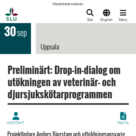
Medarbetarwebben
Till startsida
Sök
English
Meny
30
sep
Uppsala
Preliminärt: Drop-in-dialog om
utökningen av veterinär- och
djursjukskötarprogrammen
KONTAKT
FAKTA
Projektledare Anders Bjurstam och utbildningsansvarig