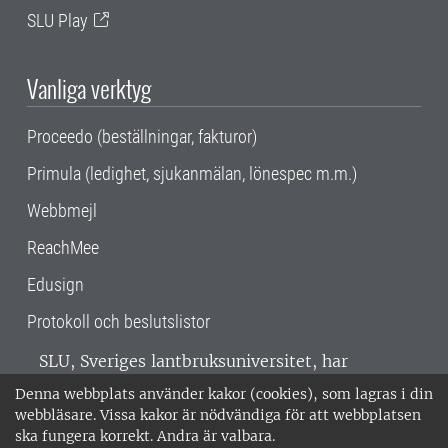
SLU Play
Vanliga verktyg
Proceedo (beställningar, fakturor)
Primula (ledighet, sjukanmälan, lönespec m.m.)
Webbmejl
ReachMee
Edusign
Protokoll och beslutslistor
SLU, Sveriges lantbruksuniversitet, har
verksamhet över hela Sverige. Huvudorter är
Denna webbplats använder kakor (cookies), som lagras i din
Alnarp, Uppsala och Umeå.
SLU är
webbläsare. Vissa kakor är nödvändiga för att webbplatsen
miljöcertifierat enligt ISO 14001. •
Telefon:
ska fungera korrekt. Andra är valbara.