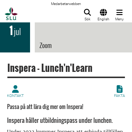
Medarbetarwebben
Till startsida
Sök
English
Meny
1
jul
Zoom
Inspera - Lunch'n'Learn
KONTAKT
FAKTA
Passa på att lära dig mer om Inspera!
Inspera håller utbildningspass under lunchen.
Under 2022 kommer Inspera att erbjuda tillfällen