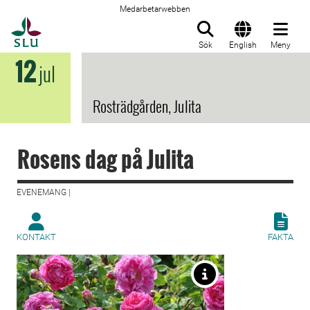
Medarbetarwebben
Till startsida
Sök
English
Meny
12
jul
Rosträdgården, Julita
Rosens dag på Julita
EVENEMANG |
KONTAKT
FAKTA