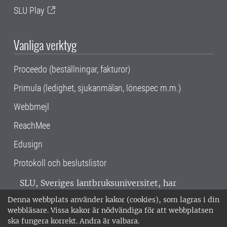
SLU Play
Vanliga verktyg
Proceedo (beställningar, fakturor)
Primula (ledighet, sjukanmälan, lönespec m.m.)
Webbmejl
ReachMee
Edusign
Protokoll och beslutslistor
SLU, Sveriges lantbruksuniversitet, har
verksamhet över hela Sverige. Huvudorter är
Denna webbplats använder kakor (cookies), som lagras i din
Alnarp, Uppsala och Umeå.
SLU är
webbläsare. Vissa kakor är nödvändiga för att webbplatsen
miljöcertifierat enligt ISO 14001. •
Telefon:
ska fungera korrekt. Andra är valbara.