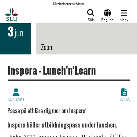
Medarbetarwebben
Till startsida
Sök
English
Meny
3
jun
Zoom
Inspera - Lunch'n'Learn
KONTAKT
FAKTA
Passa på att lära dig mer om Inspera!
Inspera håller utbildningspass under lunchen.
Under 2022 kommer Inspera att erbjuda tillfällen