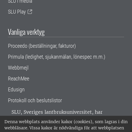
SLU i media
SLU Play
Vanliga verktyg
Proceedo (beställningar, fakturor)
Primula (ledighet, sjukanmälan, lönespec m.m.)
Webbmejl
ReachMee
Edusign
Protokoll och beslutslistor
SLU, Sveriges lantbruksuniversitet, har
verksamhet över hela Sverige. Huvudorter är
Denna webbplats använder kakor (cookies), som lagras i din
Alnarp, Uppsala och Umeå.
SLU är
webbläsare. Vissa kakor är nödvändiga för att webbplatsen