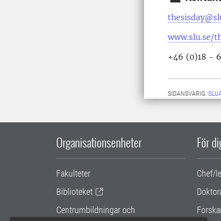
thesisday@sl
www.slu.se/t
+46 (0)18 - 
SIDANSVARIG:
SLU
Organisationsenheter
För d
Fakulteter
Chef/l
Biblioteket
Doktor
Centrumbildningar och
Forska