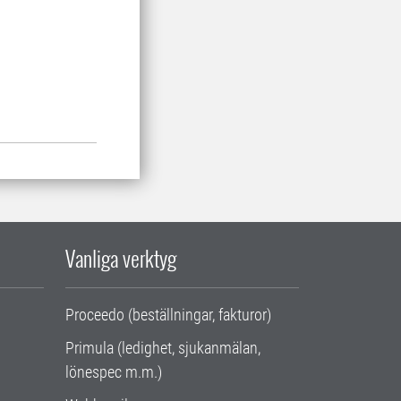
Vanliga verktyg
Proceedo (beställningar, fakturor)
Primula (ledighet, sjukanmälan,
lönespec m.m.)