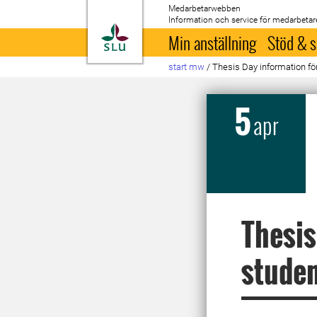
Medarbetarwebben
Information och service för medarbetar
Till startsida
Min anställning
Stöd & s
start mw
/
Thesis Day information för
5
apr
Thesis
stude