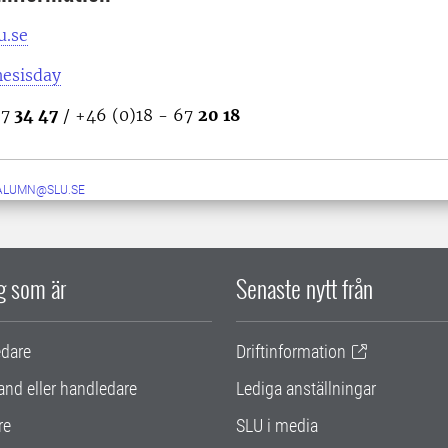
u.se
hesisday
67
34 47
/ +46 (0)18 - 67
20 18
ALUMN@SLU.SE
ig som är
Senaste nytt från
edare
Driftinformation
and eller handledare
Lediga anställningar
re
SLU i media