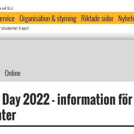
e på SLU
ervice
Organisation & styrning
Riktade sidor
Nyhet
 studenter 5 april
Online
 Day 2022 - information för
nter