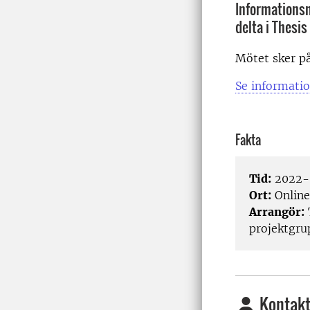
Informationsm
delta i Thesi
Mötet sker på
Se informatio
Fakta
Tid:
2022-0
Ort:
Online
Arrangör:
projektgru
Kontakt