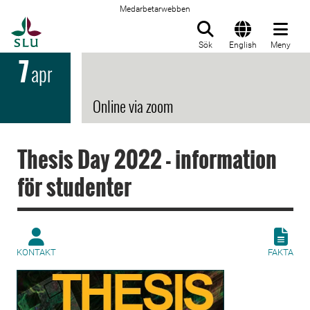
Medarbetarwebben
Till startsida
Sök
English
Meny
7
apr
Online via zoom
Thesis Day 2022 - information
för studenter
KONTAKT
FAKTA