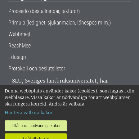
Proceedo (beställningar, fakturor)
Primula (ledighet, sjukanmälan, lönespec m.m.)
Webbmejl
ReachMee
Edusign
Protokoll och beslutslistor
SLU, Sveriges lantbruksuniversitet, har
verksamhet över hela Sverige. Huvudorter är
Denna webbplats använder kakor (cookies), som lagras i din
Alnarp, Uppsala och Umeå.
SLU är
webbläsare. Vissa kakor är nödvändiga för att webbplatsen
miljöcertifierat enligt ISO 14001. •
Telefon:
ska fungera korrekt. Andra är valbara.
018-67 10 00 • Org nr: 202100-2817 •
Om
Hantera valbara kakor
medarbetarwebben
•
SLU:s fakturaadress
•
Om SLU:s webbplatser
•
Vid KRIS
Tillåt bara nödvändiga kakor
•
Hantera kakor
•
Behandling av
Tillåt alla kakor