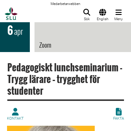
Medarbetarwebben
Till startsida
Sök
English
Meny
6
apr
Zoom
Pedagogiskt lunchseminarium -
Trygg lärare – trygghet för
studenter
KONTAKT
FAKTA