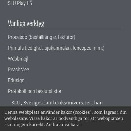
SLU Play
Vanliga verktyg
Proceedo (beställningar, fakturor)
Primula (ledighet, sjukanmälan, lönespec m.m.)
Webbmejl
ReachMee
Edusign
Protokoll och beslutslistor
SLU, Sveriges lantbruksuniversitet, har
verksamhet över hela Sverige. Huvudorter är
Denna webbplats använder kakor (cookies), som lagras i din
Alnarp, Uppsala och Umeå.
SLU är
webbläsare. Vissa kakor är nödvändiga för att webbplatsen
miljöcertifierat enligt ISO 14001. •
Telefon:
ska fungera korrekt. Andra är valbara.
018-67 10 00 • Org nr: 202100-2817 •
Om