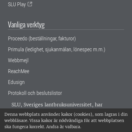
SLU Play
Vanliga verktyg
Proceedo (beställningar, fakturor)
Primula (ledighet, sjukanmälan, lönespec m.m.)
Webbmejl
ReachMee
Edusign
Protokoll och beslutslistor
SLU, Sveriges lantbruksuniversitet, har
verksamhet över hela Sverige. Huvudorter är
Denna webbplats använder kakor (cookies), som lagras i din
Alnarp, Uppsala och Umeå.
SLU är
webbläsare. Vissa kakor är nödvändiga för att webbplatsen
miljöcertifierat enligt ISO 14001. •
Telefon:
ska fungera korrekt. Andra är valbara.