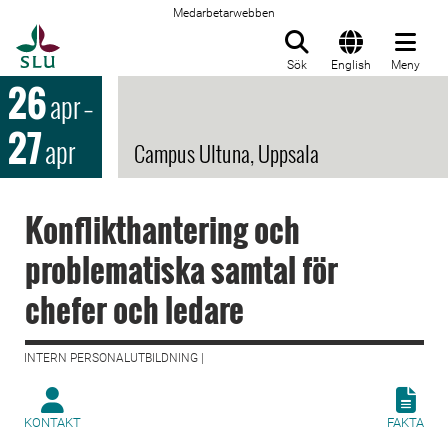
Medarbetarwebben
Till startsida
Sök
English
Meny
26
apr
–
27
apr
Campus Ultuna, Uppsala
Konflikthantering och
problematiska samtal för
chefer och ledare
INTERN PERSONALUTBILDNING |
KONTAKT
FAKTA