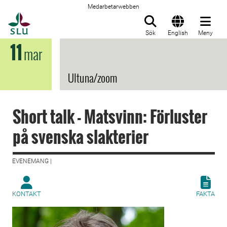
Medarbetarwebben
Till startsida
Sök
English
Meny
11
mar
Ultuna/zoom
Short talk - Matsvinn: Förluster
på svenska slakterier
EVENEMANG |
KONTAKT
FAKTA