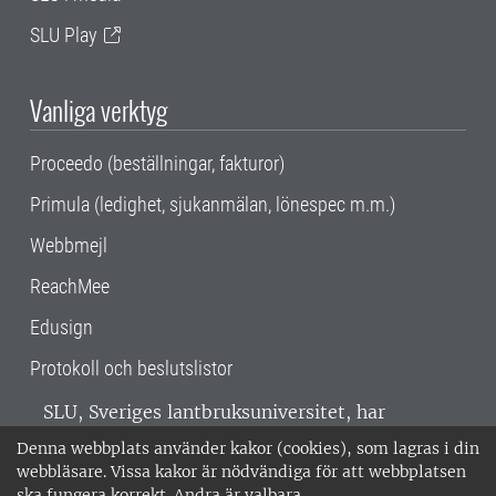
SLU Play
Vanliga verktyg
Proceedo (beställningar, fakturor)
Primula (ledighet, sjukanmälan, lönespec m.m.)
Webbmejl
ReachMee
Edusign
Protokoll och beslutslistor
SLU, Sveriges lantbruksuniversitet, har
verksamhet över hela Sverige. Huvudorter är
Denna webbplats använder kakor (cookies), som lagras i din
Alnarp, Uppsala och Umeå.
SLU är
webbläsare. Vissa kakor är nödvändiga för att webbplatsen
miljöcertifierat enligt ISO 14001. •
Telefon:
ska fungera korrekt. Andra är valbara.